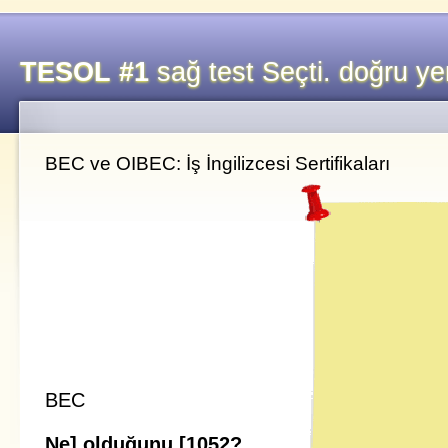
TESOL #1
sağ test Seçti. doğru ye
BEC ve OIBEC: İş İngilizcesi Sertifikaları
BEC
Ne] olduğunu [1052?