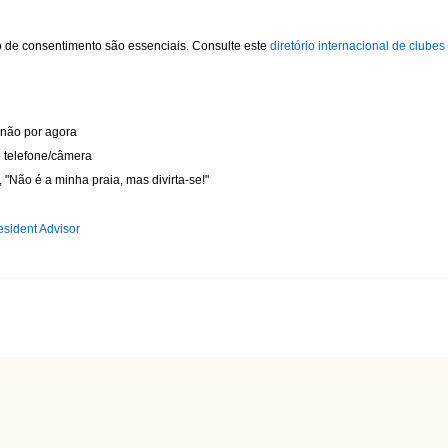
io de consentimento são essenciais. Consulte este
diretório internacional de clube
a não por agora
e telefone/câmera
Não é a minha praia, mas divirta-se!"
sident Advisor