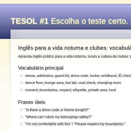
TESOL #1
Escolha o teste certo. 
Inglês para a vida noturna e clubes: vocabulá
Aprenda inglês prático para a vida noturna, locais e cultura de clubes:
Vocabulário principal
venue, admission, guest list, dress code, locker, wristband, ID chec
dance floor, lounge area, bar tab, coat check, changing room
consent, boundaries, respect, etiquette, private area, host
Frases úteis
“Is there a dress code or theme tonight?”
“Where can I store my belongings safely?”
“I’m not comfortable with this” / “Please respect my boundaries.”